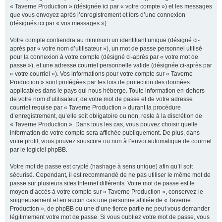
« Taverne Production » (désignée ici par « votre compte ») et les messages
que vous envoyez après l’enregistrement et lors d’une connexion
(désignés ici par « vos messages »).
Votre compte contiendra au minimum un identifiant unique (désigné ci-
après par « votre nom d’utilisateur »), un mot de passe personnel utilisé
pour la connexion à votre compte (désigné ci-après par « votre mot de
passe »), et une adresse courriel personnelle valide (désignée ci-après par
« votre courriel »). Vos informations pour votre compte sur « Taverne
Production » sont protégées par les lois de protection des données
applicables dans le pays qui nous héberge. Toute information en-dehors
de votre nom d’utilisateur, de votre mot de passe et de votre adresse
courriel requise par « Taverne Production » durant la procédure
d’enregistrement, qu’elle soit obligatoire ou non, reste à la discrétion de
« Taverne Production ». Dans tous les cas, vous pouvez choisir quelle
information de votre compte sera affichée publiquement. De plus, dans
votre profil, vous pouvez souscrire ou non à l’envoi automatique de courriel
par le logiciel phpBB.
Votre mot de passe est crypté (hashage à sens unique) afin qu’il soit
sécurisé. Cependant, il est recommandé de ne pas utiliser le même mot de
passe sur plusieurs sites Internet différents. Votre mot de passe est le
moyen d’accès à votre compte sur « Taverne Production », conservez-le
soigneusement et en aucun cas une personne affiliée de « Taverne
Production », de phpBB ou une d’une tierce partie ne peut vous demander
légitimement votre mot de passe. Si vous oubliez votre mot de passe, vous