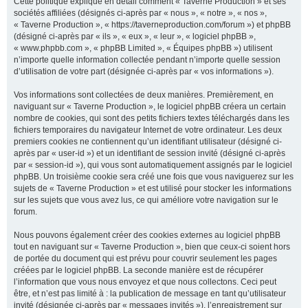
Cette politique explique en détail comment « Taverne Production » et ses
sociétés affiliées (désignés ci-après par « nous », « notre », « nos »,
« Taverne Production », « https://taverneproduction.com/forum ») et phpBB
(désigné ci-après par « ils », « eux », « leur », « logiciel phpBB »,
r
« www.phpbb.com », « phpBB Limited », « Équipes phpBB ») utilisent
n’importe quelle information collectée pendant n’importe quelle session
d’utilisation de votre part (désignée ci-après par « vos informations »).
c
Vos informations sont collectées de deux manières. Premièrement, en
naviguant sur « Taverne Production », le logiciel phpBB créera un certain
nombre de cookies, qui sont des petits fichiers textes téléchargés dans les
fichiers temporaires du navigateur Internet de votre ordinateur. Les deux
premiers cookies ne contiennent qu’un identifiant utilisateur (désigné ci-
h
après par « user-id ») et un identifiant de session invité (désigné ci-après
par « session-id »), qui vous sont automatiquement assignés par le logiciel
phpBB. Un troisième cookie sera créé une fois que vous naviguerez sur les
sujets de « Taverne Production » et est utilisé pour stocker les informations
sur les sujets que vous avez lus, ce qui améliore votre navigation sur le
e
forum.
Nous pouvons également créer des cookies externes au logiciel phpBB
tout en naviguant sur « Taverne Production », bien que ceux-ci soient hors
r
de portée du document qui est prévu pour couvrir seulement les pages
créées par le logiciel phpBB. La seconde manière est de récupérer
l’information que vous nous envoyez et que nous collectons. Ceci peut
être, et n’est pas limité à : la publication de message en tant qu’utilisateur
invité (désignée ci-après par « messages invités »), l’enregistrement sur