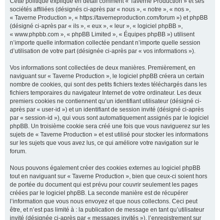
Cette politique explique en détail comment « Taverne Production » et ses
sociétés affiliées (désignés ci-après par « nous », « notre », « nos »,
« Taverne Production », « https://taverneproduction.com/forum ») et phpBB
(désigné ci-après par « ils », « eux », « leur », « logiciel phpBB »,
r
« www.phpbb.com », « phpBB Limited », « Équipes phpBB ») utilisent
n’importe quelle information collectée pendant n’importe quelle session
d’utilisation de votre part (désignée ci-après par « vos informations »).
c
Vos informations sont collectées de deux manières. Premièrement, en
naviguant sur « Taverne Production », le logiciel phpBB créera un certain
nombre de cookies, qui sont des petits fichiers textes téléchargés dans les
fichiers temporaires du navigateur Internet de votre ordinateur. Les deux
premiers cookies ne contiennent qu’un identifiant utilisateur (désigné ci-
h
après par « user-id ») et un identifiant de session invité (désigné ci-après
par « session-id »), qui vous sont automatiquement assignés par le logiciel
phpBB. Un troisième cookie sera créé une fois que vous naviguerez sur les
sujets de « Taverne Production » et est utilisé pour stocker les informations
sur les sujets que vous avez lus, ce qui améliore votre navigation sur le
e
forum.
Nous pouvons également créer des cookies externes au logiciel phpBB
tout en naviguant sur « Taverne Production », bien que ceux-ci soient hors
r
de portée du document qui est prévu pour couvrir seulement les pages
créées par le logiciel phpBB. La seconde manière est de récupérer
l’information que vous nous envoyez et que nous collectons. Ceci peut
être, et n’est pas limité à : la publication de message en tant qu’utilisateur
invité (désignée ci-après par « messages invités »), l’enregistrement sur