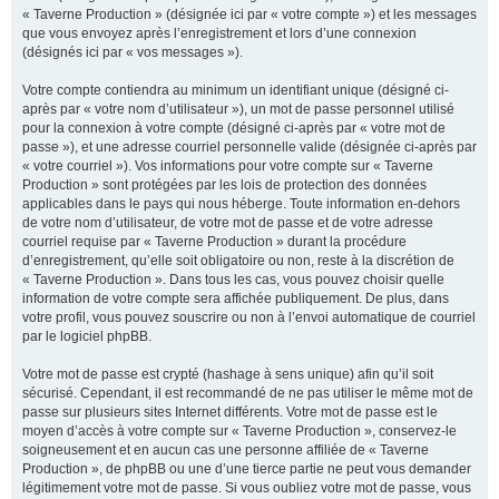
« Taverne Production » (désignée ici par « votre compte ») et les messages
que vous envoyez après l’enregistrement et lors d’une connexion
(désignés ici par « vos messages »).
Votre compte contiendra au minimum un identifiant unique (désigné ci-
après par « votre nom d’utilisateur »), un mot de passe personnel utilisé
pour la connexion à votre compte (désigné ci-après par « votre mot de
passe »), et une adresse courriel personnelle valide (désignée ci-après par
« votre courriel »). Vos informations pour votre compte sur « Taverne
Production » sont protégées par les lois de protection des données
applicables dans le pays qui nous héberge. Toute information en-dehors
de votre nom d’utilisateur, de votre mot de passe et de votre adresse
courriel requise par « Taverne Production » durant la procédure
d’enregistrement, qu’elle soit obligatoire ou non, reste à la discrétion de
« Taverne Production ». Dans tous les cas, vous pouvez choisir quelle
information de votre compte sera affichée publiquement. De plus, dans
votre profil, vous pouvez souscrire ou non à l’envoi automatique de courriel
par le logiciel phpBB.
Votre mot de passe est crypté (hashage à sens unique) afin qu’il soit
sécurisé. Cependant, il est recommandé de ne pas utiliser le même mot de
passe sur plusieurs sites Internet différents. Votre mot de passe est le
moyen d’accès à votre compte sur « Taverne Production », conservez-le
soigneusement et en aucun cas une personne affiliée de « Taverne
Production », de phpBB ou une d’une tierce partie ne peut vous demander
légitimement votre mot de passe. Si vous oubliez votre mot de passe, vous