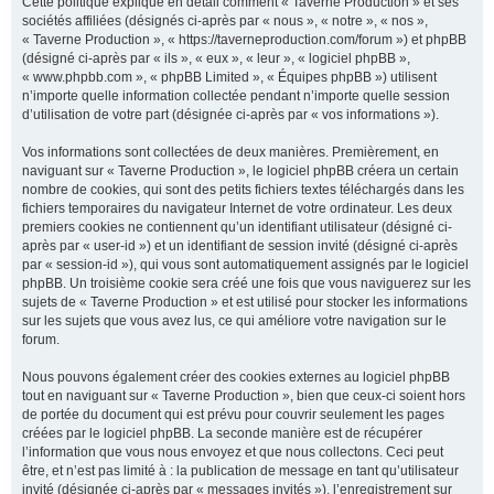
Cette politique explique en détail comment « Taverne Production » et ses
sociétés affiliées (désignés ci-après par « nous », « notre », « nos »,
« Taverne Production », « https://taverneproduction.com/forum ») et phpBB
(désigné ci-après par « ils », « eux », « leur », « logiciel phpBB »,
r
« www.phpbb.com », « phpBB Limited », « Équipes phpBB ») utilisent
n’importe quelle information collectée pendant n’importe quelle session
d’utilisation de votre part (désignée ci-après par « vos informations »).
c
Vos informations sont collectées de deux manières. Premièrement, en
naviguant sur « Taverne Production », le logiciel phpBB créera un certain
nombre de cookies, qui sont des petits fichiers textes téléchargés dans les
fichiers temporaires du navigateur Internet de votre ordinateur. Les deux
premiers cookies ne contiennent qu’un identifiant utilisateur (désigné ci-
h
après par « user-id ») et un identifiant de session invité (désigné ci-après
par « session-id »), qui vous sont automatiquement assignés par le logiciel
phpBB. Un troisième cookie sera créé une fois que vous naviguerez sur les
sujets de « Taverne Production » et est utilisé pour stocker les informations
sur les sujets que vous avez lus, ce qui améliore votre navigation sur le
e
forum.
Nous pouvons également créer des cookies externes au logiciel phpBB
tout en naviguant sur « Taverne Production », bien que ceux-ci soient hors
r
de portée du document qui est prévu pour couvrir seulement les pages
créées par le logiciel phpBB. La seconde manière est de récupérer
l’information que vous nous envoyez et que nous collectons. Ceci peut
être, et n’est pas limité à : la publication de message en tant qu’utilisateur
invité (désignée ci-après par « messages invités »), l’enregistrement sur