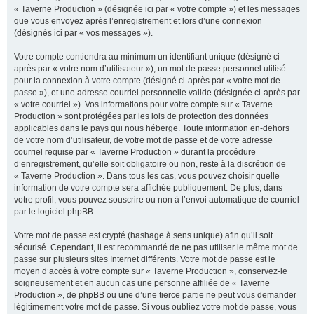
« Taverne Production » (désignée ici par « votre compte ») et les messages
que vous envoyez après l’enregistrement et lors d’une connexion
(désignés ici par « vos messages »).
Votre compte contiendra au minimum un identifiant unique (désigné ci-
après par « votre nom d’utilisateur »), un mot de passe personnel utilisé
pour la connexion à votre compte (désigné ci-après par « votre mot de
passe »), et une adresse courriel personnelle valide (désignée ci-après par
« votre courriel »). Vos informations pour votre compte sur « Taverne
Production » sont protégées par les lois de protection des données
applicables dans le pays qui nous héberge. Toute information en-dehors
de votre nom d’utilisateur, de votre mot de passe et de votre adresse
courriel requise par « Taverne Production » durant la procédure
d’enregistrement, qu’elle soit obligatoire ou non, reste à la discrétion de
« Taverne Production ». Dans tous les cas, vous pouvez choisir quelle
information de votre compte sera affichée publiquement. De plus, dans
votre profil, vous pouvez souscrire ou non à l’envoi automatique de courriel
par le logiciel phpBB.
Votre mot de passe est crypté (hashage à sens unique) afin qu’il soit
sécurisé. Cependant, il est recommandé de ne pas utiliser le même mot de
passe sur plusieurs sites Internet différents. Votre mot de passe est le
moyen d’accès à votre compte sur « Taverne Production », conservez-le
soigneusement et en aucun cas une personne affiliée de « Taverne
Production », de phpBB ou une d’une tierce partie ne peut vous demander
légitimement votre mot de passe. Si vous oubliez votre mot de passe, vous