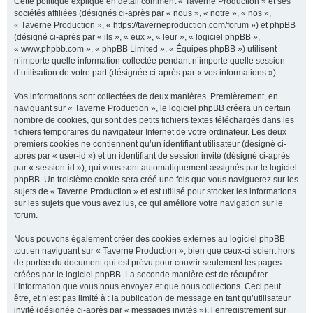
Cette politique explique en détail comment « Taverne Production » et ses
sociétés affiliées (désignés ci-après par « nous », « notre », « nos »,
« Taverne Production », « https://taverneproduction.com/forum ») et phpBB
(désigné ci-après par « ils », « eux », « leur », « logiciel phpBB »,
r
« www.phpbb.com », « phpBB Limited », « Équipes phpBB ») utilisent
n’importe quelle information collectée pendant n’importe quelle session
d’utilisation de votre part (désignée ci-après par « vos informations »).
c
Vos informations sont collectées de deux manières. Premièrement, en
naviguant sur « Taverne Production », le logiciel phpBB créera un certain
nombre de cookies, qui sont des petits fichiers textes téléchargés dans les
fichiers temporaires du navigateur Internet de votre ordinateur. Les deux
premiers cookies ne contiennent qu’un identifiant utilisateur (désigné ci-
h
après par « user-id ») et un identifiant de session invité (désigné ci-après
par « session-id »), qui vous sont automatiquement assignés par le logiciel
phpBB. Un troisième cookie sera créé une fois que vous naviguerez sur les
sujets de « Taverne Production » et est utilisé pour stocker les informations
sur les sujets que vous avez lus, ce qui améliore votre navigation sur le
e
forum.
Nous pouvons également créer des cookies externes au logiciel phpBB
tout en naviguant sur « Taverne Production », bien que ceux-ci soient hors
r
de portée du document qui est prévu pour couvrir seulement les pages
créées par le logiciel phpBB. La seconde manière est de récupérer
l’information que vous nous envoyez et que nous collectons. Ceci peut
être, et n’est pas limité à : la publication de message en tant qu’utilisateur
invité (désignée ci-après par « messages invités »), l’enregistrement sur