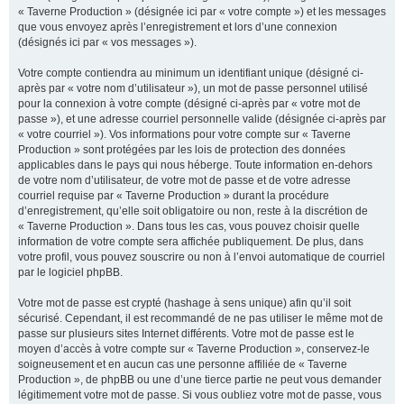
« Taverne Production » (désignée ici par « votre compte ») et les messages
que vous envoyez après l’enregistrement et lors d’une connexion
(désignés ici par « vos messages »).
Votre compte contiendra au minimum un identifiant unique (désigné ci-
après par « votre nom d’utilisateur »), un mot de passe personnel utilisé
pour la connexion à votre compte (désigné ci-après par « votre mot de
passe »), et une adresse courriel personnelle valide (désignée ci-après par
« votre courriel »). Vos informations pour votre compte sur « Taverne
Production » sont protégées par les lois de protection des données
applicables dans le pays qui nous héberge. Toute information en-dehors
de votre nom d’utilisateur, de votre mot de passe et de votre adresse
courriel requise par « Taverne Production » durant la procédure
d’enregistrement, qu’elle soit obligatoire ou non, reste à la discrétion de
« Taverne Production ». Dans tous les cas, vous pouvez choisir quelle
information de votre compte sera affichée publiquement. De plus, dans
votre profil, vous pouvez souscrire ou non à l’envoi automatique de courriel
par le logiciel phpBB.
Votre mot de passe est crypté (hashage à sens unique) afin qu’il soit
sécurisé. Cependant, il est recommandé de ne pas utiliser le même mot de
passe sur plusieurs sites Internet différents. Votre mot de passe est le
moyen d’accès à votre compte sur « Taverne Production », conservez-le
soigneusement et en aucun cas une personne affiliée de « Taverne
Production », de phpBB ou une d’une tierce partie ne peut vous demander
légitimement votre mot de passe. Si vous oubliez votre mot de passe, vous