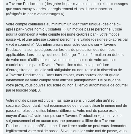
« Taverne Production » (désignée ici par « votre compte ») et les messages
que vous envoyez après l’enregistrement et lors d’une connexion
(désignés ici par « vos messages »).
Votre compte contiendra au minimum un identifiant unique (désigné ci-
après par « votre nom d’utilisateur »), un mot de passe personnel utilisé
pour la connexion à votre compte (désigné ci-après par « votre mot de
passe »), et une adresse courriel personnelle valide (désignée ci-après par
« votre courriel »). Vos informations pour votre compte sur « Taverne
Production » sont protégées par les lois de protection des données
applicables dans le pays qui nous héberge. Toute information en-dehors
de votre nom d’utilisateur, de votre mot de passe et de votre adresse
courriel requise par « Taverne Production » durant la procédure
d’enregistrement, qu’elle soit obligatoire ou non, reste à la discrétion de
« Taverne Production ». Dans tous les cas, vous pouvez choisir quelle
information de votre compte sera affichée publiquement. De plus, dans
votre profil, vous pouvez souscrire ou non à l’envoi automatique de courriel
par le logiciel phpBB.
Votre mot de passe est crypté (hashage à sens unique) afin qu’il soit
sécurisé. Cependant, il est recommandé de ne pas utiliser le même mot de
passe sur plusieurs sites Internet différents. Votre mot de passe est le
moyen d’accès à votre compte sur « Taverne Production », conservez-le
soigneusement et en aucun cas une personne affiliée de « Taverne
Production », de phpBB ou une d’une tierce partie ne peut vous demander
légitimement votre mot de passe. Si vous oubliez votre mot de passe, vous