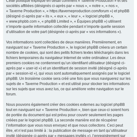
Cette politique explique en détail comment « Taverne Production » et ses
sociétés affiliées (désignés ci-après par « nous », « notre », « nos »,
« Taverne Production », « https://taverneproduction.com/forum ») et phpBB
(désigné ci-après par « ils », « eux », « leur », « logiciel phpBB »,
r
« www.phpbb.com », « phpBB Limited », « Équipes phpBB ») utilisent
n’importe quelle information collectée pendant n’importe quelle session
d’utilisation de votre part (désignée ci-après par « vos informations »).
c
Vos informations sont collectées de deux manières. Premièrement, en
naviguant sur « Taverne Production », le logiciel phpBB créera un certain
nombre de cookies, qui sont des petits fichiers textes téléchargés dans les
fichiers temporaires du navigateur Internet de votre ordinateur. Les deux
premiers cookies ne contiennent qu’un identifiant utilisateur (désigné ci-
h
après par « user-id ») et un identifiant de session invité (désigné ci-après
par « session-id »), qui vous sont automatiquement assignés par le logiciel
phpBB. Un troisième cookie sera créé une fois que vous naviguerez sur les
sujets de « Taverne Production » et est utilisé pour stocker les informations
sur les sujets que vous avez lus, ce qui améliore votre navigation sur le
e
forum.
Nous pouvons également créer des cookies externes au logiciel phpBB
tout en naviguant sur « Taverne Production », bien que ceux-ci soient hors
r
de portée du document qui est prévu pour couvrir seulement les pages
créées par le logiciel phpBB. La seconde manière est de récupérer
l’information que vous nous envoyez et que nous collectons. Ceci peut
être, et n’est pas limité à : la publication de message en tant qu’utilisateur
invité (désignée ci-après par « messages invités »), l’enregistrement sur