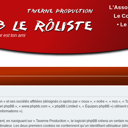
L'Asso
Le C
• L
r est ton ami
 » et ses sociétés affiliées (désignés ci-après par « nous », « notre », « nos », « 
giciel phpBB », « www.phpbb.com », « phpBB Limited », « Équipes phpBB ») utilisent 
informations »).
t, en naviguant sur « Taverne Production », le logiciel phpBB créera un certain nom
inateur. Les deux premiers cookies ne contiennent qu’un identifiant utilisateur (dési