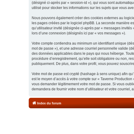
(désigné ci-après par « session-id »), qui vous sont automatiq
utilisé pour stocker les informations sur les sujets que vous ave
Nous pouvons également créer des cookies externes au logiciel
les pages créées par le logiciel phpBB. La seconde manière est 
qu’utilisateur invité (désignée ci-après par « messages invités
lors d’une connexion (désignés ici par « vos messages »).
Votre compte contiendra au minimum un identifiant unique (dési
mot de passe »), et une adresse courriel personnelle valide (dé
des données applicables dans le pays qui nous héberge. Toute i
procédure d’enregistrement, qu’elle soit obligatoire ou non, re
publiquement. De plus, dans votre profil, vous pouvez souscrire
Votre mot de passe est crypté (hashage à sens unique) afin qu’i
est le moyen d’accès à votre compte sur « Taverne Production 
vous demander légitimement votre mot de passe. Si vous oubliez
demandera de fournir votre nom d’utilisateur et votre courriel
Index du forum