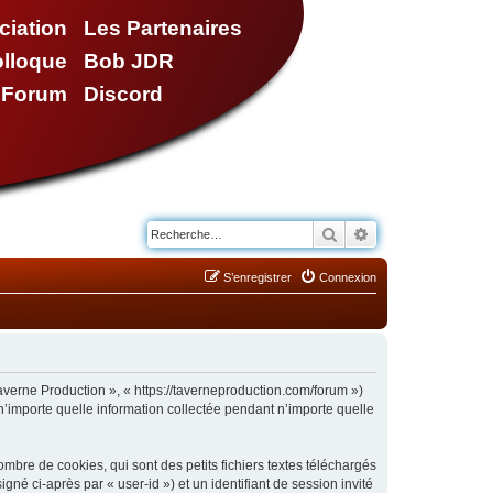
ciation
Les Partenaires
olloque
Bob JDR
e Forum
Discord
Rechercher
Recherche avancé
S’enregistrer
Connexion
Taverne Production », « https://taverneproduction.com/forum »)
n’importe quelle information collectée pendant n’importe quelle
bre de cookies, qui sont des petits fichiers textes téléchargés
gné ci-après par « user-id ») et un identifiant de session invité