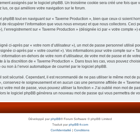
uement assignés par le logiciel phpBB. Un troisième cookie sera créé une fois que v
z lus, ce qui améliore votre navigation sur le forum.
 phpBB tout en naviguant sur « Taverne Production », bien que ceux-ci soient hor
de récupérer l’information que vous nous envoyez et que nous collectons. Ceci peut 
 »), l’enregistrement sur « Taverne Production » (désignée ici par « votre compte »
gné ci-après par « votre nom d’utilisateur »), un mot de passe personnel utilisé po
signée ci-après par « votre courriel »). Vos informations pour votre compte sur « Ta
nformation en-dehors de votre nom d’utilisateur, de votre mot de passe et de votre
ste à la discrétion de « Taverne Production ». Dans tous les cas, vous pouvez choisi
 ou non à l’envoi automatique de courriel par le logiciel phpBB.
l soit sécurisé. Cependant, il est recommandé de ne pas utiliser le même mot de pas
», conservez-le soigneusement et en aucun cas une personne affiliée de « Taverne
 votre mot de passe, vous pouvez utiliser la fonction « J’ai oublié mon mot de pa
, alors le logiciel phpBB générera un nouveau mot de passe qui vous permettra de v
Développé par
phpBB
® Forum Software © phpBB Limited
Traduit par
phpBB-fr.com
Confidentialité
|
Conditions