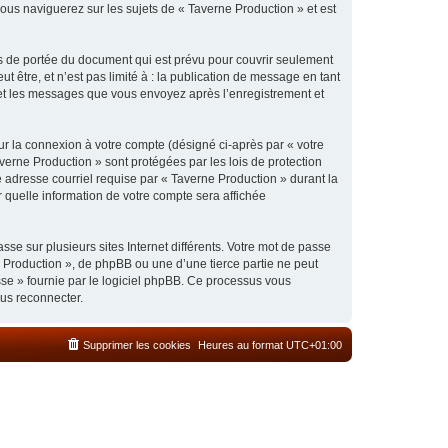
ous naviguerez sur les sujets de « Taverne Production » et est
s de portée du document qui est prévu pour couvrir seulement
être, et n’est pas limité à : la publication de message en tant
) et les messages que vous envoyez après l’enregistrement et
ur la connexion à votre compte (désigné ci-après par « votre
verne Production » sont protégées par les lois de protection
 adresse courriel requise par « Taverne Production » durant la
r quelle information de votre compte sera affichée
se sur plusieurs sites Internet différents. Votre mot de passe
 Production », de phpBB ou une d’une tierce partie ne peut
sse » fournie par le logiciel phpBB. Ce processus vous
ous reconnecter.
Supprimer les cookies
Heures au format
UTC+01:00