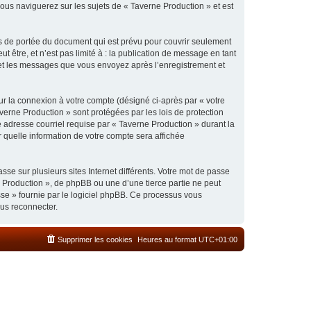
ous naviguerez sur les sujets de « Taverne Production » et est
s de portée du document qui est prévu pour couvrir seulement
être, et n’est pas limité à : la publication de message en tant
) et les messages que vous envoyez après l’enregistrement et
ur la connexion à votre compte (désigné ci-après par « votre
verne Production » sont protégées par les lois de protection
 adresse courriel requise par « Taverne Production » durant la
r quelle information de votre compte sera affichée
se sur plusieurs sites Internet différents. Votre mot de passe
 Production », de phpBB ou une d’une tierce partie ne peut
sse » fournie par le logiciel phpBB. Ce processus vous
ous reconnecter.
Supprimer les cookies
Heures au format
UTC+01:00