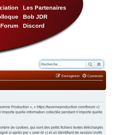
ciation
Les Partenaires
olloque
Bob JDR
e Forum
Discord
Rechercher
Recherche avancé
S’enregistrer
Connexion
Taverne Production », « https://taverneproduction.com/forum »)
n’importe quelle information collectée pendant n’importe quelle
bre de cookies, qui sont des petits fichiers textes téléchargés
gné ci-après par « user-id ») et un identifiant de session invité