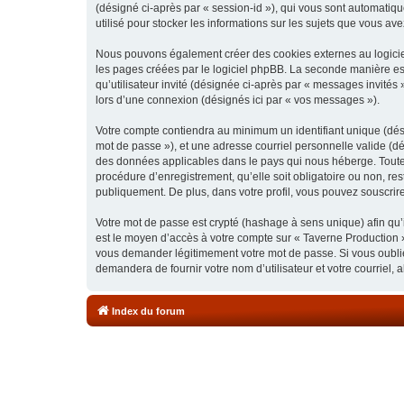
(désigné ci-après par « session-id »), qui vous sont automatiq
utilisé pour stocker les informations sur les sujets que vous ave
Nous pouvons également créer des cookies externes au logiciel
les pages créées par le logiciel phpBB. La seconde manière est 
qu’utilisateur invité (désignée ci-après par « messages invités
lors d’une connexion (désignés ici par « vos messages »).
Votre compte contiendra au minimum un identifiant unique (dési
mot de passe »), et une adresse courriel personnelle valide (dé
des données applicables dans le pays qui nous héberge. Toute i
procédure d’enregistrement, qu’elle soit obligatoire ou non, re
publiquement. De plus, dans votre profil, vous pouvez souscrire
Votre mot de passe est crypté (hashage à sens unique) afin qu’i
est le moyen d’accès à votre compte sur « Taverne Production 
vous demander légitimement votre mot de passe. Si vous oubliez
demandera de fournir votre nom d’utilisateur et votre courriel
Index du forum