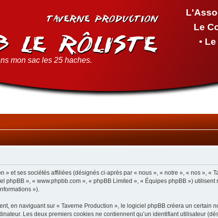
L'Asso
Le C
• L
ns mon sac les 25 haches.
 » et ses sociétés affiliées (désignés ci-après par « nous », « notre », « nos », « 
giciel phpBB », « www.phpbb.com », « phpBB Limited », « Équipes phpBB ») utilisent 
informations »).
t, en naviguant sur « Taverne Production », le logiciel phpBB créera un certain nom
inateur. Les deux premiers cookies ne contiennent qu’un identifiant utilisateur (dési