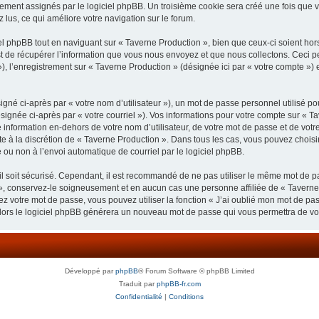
uement assignés par le logiciel phpBB. Un troisième cookie sera créé une fois que v
z lus, ce qui améliore votre navigation sur le forum.
 phpBB tout en naviguant sur « Taverne Production », bien que ceux-ci soient hor
de récupérer l’information que vous nous envoyez et que nous collectons. Ceci peut 
 »), l’enregistrement sur « Taverne Production » (désignée ici par « votre compte »
gné ci-après par « votre nom d’utilisateur »), un mot de passe personnel utilisé po
signée ci-après par « votre courriel »). Vos informations pour votre compte sur « Ta
nformation en-dehors de votre nom d’utilisateur, de votre mot de passe et de votre
ste à la discrétion de « Taverne Production ». Dans tous les cas, vous pouvez choisi
 ou non à l’envoi automatique de courriel par le logiciel phpBB.
l soit sécurisé. Cependant, il est recommandé de ne pas utiliser le même mot de pas
», conservez-le soigneusement et en aucun cas une personne affiliée de « Taverne
 votre mot de passe, vous pouvez utiliser la fonction « J’ai oublié mon mot de pa
, alors le logiciel phpBB générera un nouveau mot de passe qui vous permettra de v
Développé par
phpBB
® Forum Software © phpBB Limited
Traduit par
phpBB-fr.com
Confidentialité
|
Conditions