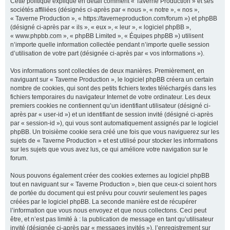
Cette politique explique en détail comment « Taverne Production » et ses
sociétés affiliées (désignés ci-après par « nous », « notre », « nos »,
« Taverne Production », « https://taverneproduction.com/forum ») et phpBB
(désigné ci-après par « ils », « eux », « leur », « logiciel phpBB »,
r
« www.phpbb.com », « phpBB Limited », « Équipes phpBB ») utilisent
n’importe quelle information collectée pendant n’importe quelle session
d’utilisation de votre part (désignée ci-après par « vos informations »).
c
Vos informations sont collectées de deux manières. Premièrement, en
naviguant sur « Taverne Production », le logiciel phpBB créera un certain
nombre de cookies, qui sont des petits fichiers textes téléchargés dans les
fichiers temporaires du navigateur Internet de votre ordinateur. Les deux
premiers cookies ne contiennent qu’un identifiant utilisateur (désigné ci-
h
après par « user-id ») et un identifiant de session invité (désigné ci-après
par « session-id »), qui vous sont automatiquement assignés par le logiciel
phpBB. Un troisième cookie sera créé une fois que vous naviguerez sur les
sujets de « Taverne Production » et est utilisé pour stocker les informations
sur les sujets que vous avez lus, ce qui améliore votre navigation sur le
e
forum.
Nous pouvons également créer des cookies externes au logiciel phpBB
tout en naviguant sur « Taverne Production », bien que ceux-ci soient hors
r
de portée du document qui est prévu pour couvrir seulement les pages
créées par le logiciel phpBB. La seconde manière est de récupérer
l’information que vous nous envoyez et que nous collectons. Ceci peut
être, et n’est pas limité à : la publication de message en tant qu’utilisateur
invité (désignée ci-après par « messages invités »), l’enregistrement sur