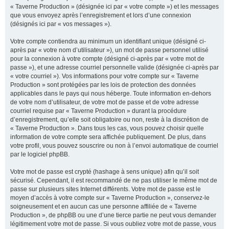
« Taverne Production » (désignée ici par « votre compte ») et les messages
que vous envoyez après l’enregistrement et lors d’une connexion
(désignés ici par « vos messages »).
Votre compte contiendra au minimum un identifiant unique (désigné ci-
après par « votre nom d’utilisateur »), un mot de passe personnel utilisé
pour la connexion à votre compte (désigné ci-après par « votre mot de
passe »), et une adresse courriel personnelle valide (désignée ci-après par
« votre courriel »). Vos informations pour votre compte sur « Taverne
Production » sont protégées par les lois de protection des données
applicables dans le pays qui nous héberge. Toute information en-dehors
de votre nom d’utilisateur, de votre mot de passe et de votre adresse
courriel requise par « Taverne Production » durant la procédure
d’enregistrement, qu’elle soit obligatoire ou non, reste à la discrétion de
« Taverne Production ». Dans tous les cas, vous pouvez choisir quelle
information de votre compte sera affichée publiquement. De plus, dans
votre profil, vous pouvez souscrire ou non à l’envoi automatique de courriel
par le logiciel phpBB.
Votre mot de passe est crypté (hashage à sens unique) afin qu’il soit
sécurisé. Cependant, il est recommandé de ne pas utiliser le même mot de
passe sur plusieurs sites Internet différents. Votre mot de passe est le
moyen d’accès à votre compte sur « Taverne Production », conservez-le
soigneusement et en aucun cas une personne affiliée de « Taverne
Production », de phpBB ou une d’une tierce partie ne peut vous demander
légitimement votre mot de passe. Si vous oubliez votre mot de passe, vous