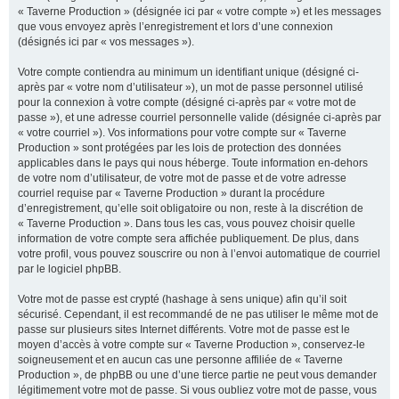
« Taverne Production » (désignée ici par « votre compte ») et les messages
que vous envoyez après l’enregistrement et lors d’une connexion
(désignés ici par « vos messages »).
Votre compte contiendra au minimum un identifiant unique (désigné ci-
après par « votre nom d’utilisateur »), un mot de passe personnel utilisé
pour la connexion à votre compte (désigné ci-après par « votre mot de
passe »), et une adresse courriel personnelle valide (désignée ci-après par
« votre courriel »). Vos informations pour votre compte sur « Taverne
Production » sont protégées par les lois de protection des données
applicables dans le pays qui nous héberge. Toute information en-dehors
de votre nom d’utilisateur, de votre mot de passe et de votre adresse
courriel requise par « Taverne Production » durant la procédure
d’enregistrement, qu’elle soit obligatoire ou non, reste à la discrétion de
« Taverne Production ». Dans tous les cas, vous pouvez choisir quelle
information de votre compte sera affichée publiquement. De plus, dans
votre profil, vous pouvez souscrire ou non à l’envoi automatique de courriel
par le logiciel phpBB.
Votre mot de passe est crypté (hashage à sens unique) afin qu’il soit
sécurisé. Cependant, il est recommandé de ne pas utiliser le même mot de
passe sur plusieurs sites Internet différents. Votre mot de passe est le
moyen d’accès à votre compte sur « Taverne Production », conservez-le
soigneusement et en aucun cas une personne affiliée de « Taverne
Production », de phpBB ou une d’une tierce partie ne peut vous demander
légitimement votre mot de passe. Si vous oubliez votre mot de passe, vous