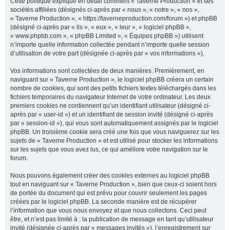
Cette politique explique en détail comment « Taverne Production » et ses
sociétés affiliées (désignés ci-après par « nous », « notre », « nos »,
« Taverne Production », « https://taverneproduction.com/forum ») et phpBB
(désigné ci-après par « ils », « eux », « leur », « logiciel phpBB »,
r
« www.phpbb.com », « phpBB Limited », « Équipes phpBB ») utilisent
n’importe quelle information collectée pendant n’importe quelle session
d’utilisation de votre part (désignée ci-après par « vos informations »).
c
Vos informations sont collectées de deux manières. Premièrement, en
naviguant sur « Taverne Production », le logiciel phpBB créera un certain
nombre de cookies, qui sont des petits fichiers textes téléchargés dans les
fichiers temporaires du navigateur Internet de votre ordinateur. Les deux
premiers cookies ne contiennent qu’un identifiant utilisateur (désigné ci-
h
après par « user-id ») et un identifiant de session invité (désigné ci-après
par « session-id »), qui vous sont automatiquement assignés par le logiciel
phpBB. Un troisième cookie sera créé une fois que vous naviguerez sur les
sujets de « Taverne Production » et est utilisé pour stocker les informations
sur les sujets que vous avez lus, ce qui améliore votre navigation sur le
e
forum.
Nous pouvons également créer des cookies externes au logiciel phpBB
tout en naviguant sur « Taverne Production », bien que ceux-ci soient hors
r
de portée du document qui est prévu pour couvrir seulement les pages
créées par le logiciel phpBB. La seconde manière est de récupérer
l’information que vous nous envoyez et que nous collectons. Ceci peut
être, et n’est pas limité à : la publication de message en tant qu’utilisateur
invité (désignée ci-après par « messages invités »), l’enregistrement sur