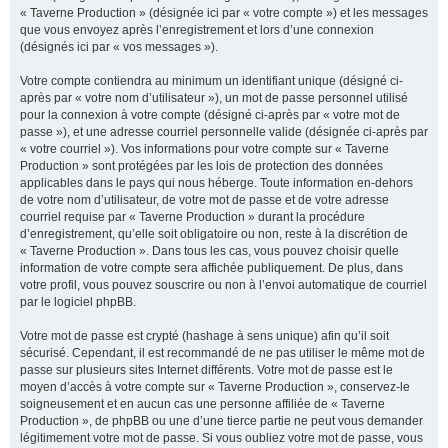
« Taverne Production » (désignée ici par « votre compte ») et les messages
que vous envoyez après l’enregistrement et lors d’une connexion
(désignés ici par « vos messages »).
Votre compte contiendra au minimum un identifiant unique (désigné ci-
après par « votre nom d’utilisateur »), un mot de passe personnel utilisé
pour la connexion à votre compte (désigné ci-après par « votre mot de
passe »), et une adresse courriel personnelle valide (désignée ci-après par
« votre courriel »). Vos informations pour votre compte sur « Taverne
Production » sont protégées par les lois de protection des données
applicables dans le pays qui nous héberge. Toute information en-dehors
de votre nom d’utilisateur, de votre mot de passe et de votre adresse
courriel requise par « Taverne Production » durant la procédure
d’enregistrement, qu’elle soit obligatoire ou non, reste à la discrétion de
« Taverne Production ». Dans tous les cas, vous pouvez choisir quelle
information de votre compte sera affichée publiquement. De plus, dans
votre profil, vous pouvez souscrire ou non à l’envoi automatique de courriel
par le logiciel phpBB.
Votre mot de passe est crypté (hashage à sens unique) afin qu’il soit
sécurisé. Cependant, il est recommandé de ne pas utiliser le même mot de
passe sur plusieurs sites Internet différents. Votre mot de passe est le
moyen d’accès à votre compte sur « Taverne Production », conservez-le
soigneusement et en aucun cas une personne affiliée de « Taverne
Production », de phpBB ou une d’une tierce partie ne peut vous demander
légitimement votre mot de passe. Si vous oubliez votre mot de passe, vous