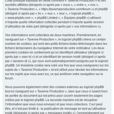
Cette politique explique en détail comment « Taverne Production » et ses
sociétés affiliées (désignés ci-après par « nous », « notre », « nos »,
« Taverne Production », « https://taverneproduction.com/forum ») et phpBB
(désigné ci-après par « ils », « eux », « leur », « logiciel phpBB »,
r
« www.phpbb.com », « phpBB Limited », « Équipes phpBB ») utilisent
n’importe quelle information collectée pendant n’importe quelle session
d’utilisation de votre part (désignée ci-après par « vos informations »).
c
Vos informations sont collectées de deux manières. Premièrement, en
naviguant sur « Taverne Production », le logiciel phpBB créera un certain
nombre de cookies, qui sont des petits fichiers textes téléchargés dans les
fichiers temporaires du navigateur Internet de votre ordinateur. Les deux
premiers cookies ne contiennent qu’un identifiant utilisateur (désigné ci-
h
après par « user-id ») et un identifiant de session invité (désigné ci-après
par « session-id »), qui vous sont automatiquement assignés par le logiciel
phpBB. Un troisième cookie sera créé une fois que vous naviguerez sur les
sujets de « Taverne Production » et est utilisé pour stocker les informations
sur les sujets que vous avez lus, ce qui améliore votre navigation sur le
e
forum.
Nous pouvons également créer des cookies externes au logiciel phpBB
tout en naviguant sur « Taverne Production », bien que ceux-ci soient hors
r
de portée du document qui est prévu pour couvrir seulement les pages
créées par le logiciel phpBB. La seconde manière est de récupérer
l’information que vous nous envoyez et que nous collectons. Ceci peut
être, et n’est pas limité à : la publication de message en tant qu’utilisateur
invité (désignée ci-après par « messages invités »), l’enregistrement sur