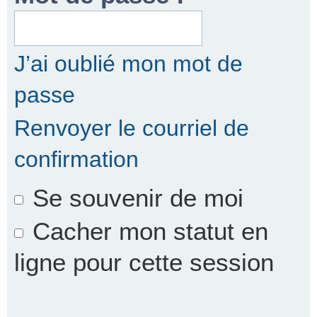
r
J’ai oublié mon mot de
passe
c
Renvoyer le courriel de
confirmation
h
Se souvenir de moi
e
Cacher mon statut en
ligne pour cette session
r