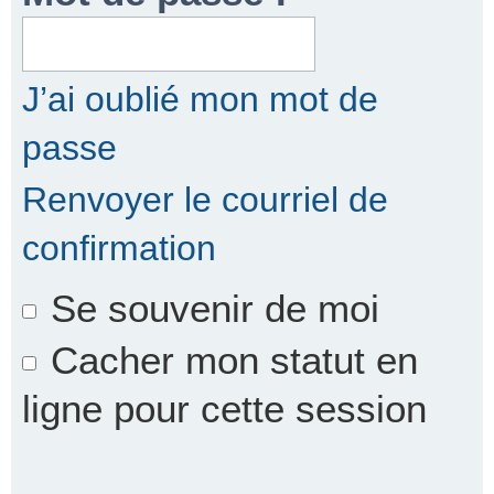
r
J’ai oublié mon mot de
passe
c
Renvoyer le courriel de
confirmation
h
Se souvenir de moi
e
Cacher mon statut en
ligne pour cette session
r