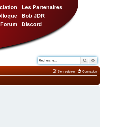
ciation
Les Partenaires
olloque
Bob JDR
e Forum
Discord
Rechercher
Recherche avancé
S’enregistrer
Connexion