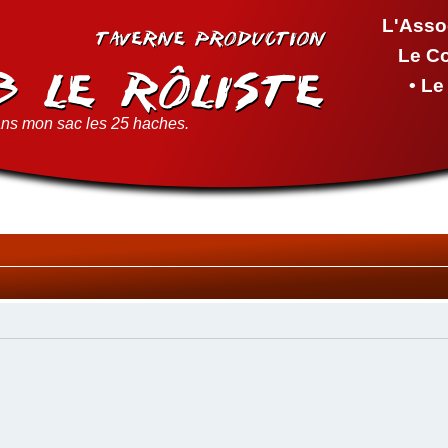
L'Asso
Le C
• L
ns mon sac les 25 haches.