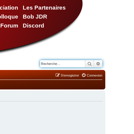
ciation
Les Partenaires
olloque
Bob JDR
e Forum
Discord
Rechercher
Recherche avancé
S’enregistrer
Connexion