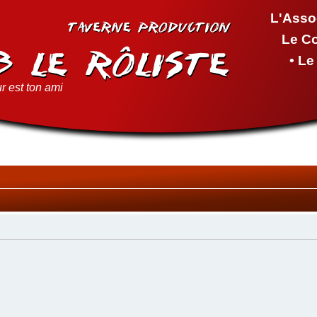
L'Asso
Le C
• L
r est ton ami