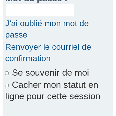
r
J’ai oublié mon mot de
passe
c
Renvoyer le courriel de
confirmation
h
Se souvenir de moi
e
Cacher mon statut en
ligne pour cette session
r