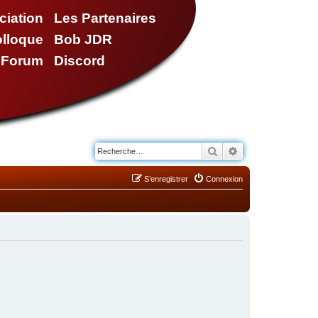
ciation
Les Partenaires
olloque
Bob JDR
e Forum
Discord
Rechercher
Recherche avancé
S’enregistrer
Connexion