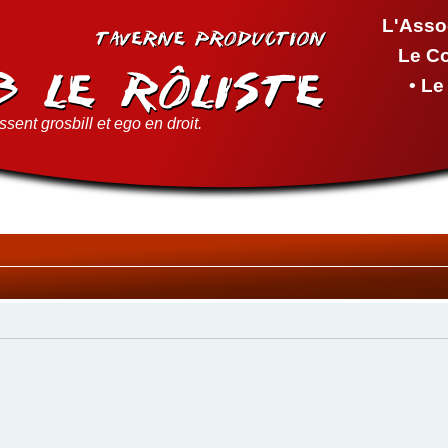
L'Asso
Le C
• L
sent grosbill et ego en droit.