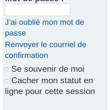
r
J’ai oublié mon mot de
passe
c
Renvoyer le courriel de
confirmation
h
Se souvenir de moi
e
Cacher mon statut en
ligne pour cette session
r