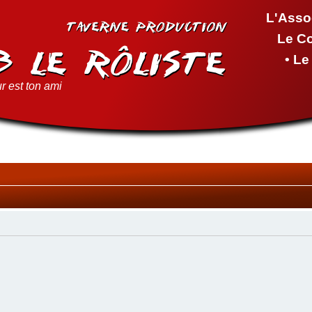
L'Asso
Le C
• L
r est ton ami