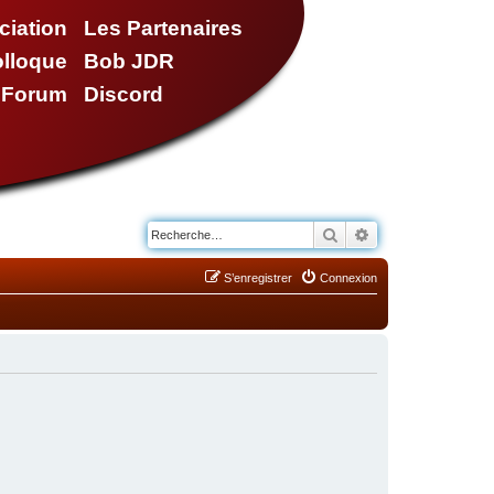
ciation
Les Partenaires
olloque
Bob JDR
e Forum
Discord
Rechercher
Recherche avancé
S’enregistrer
Connexion