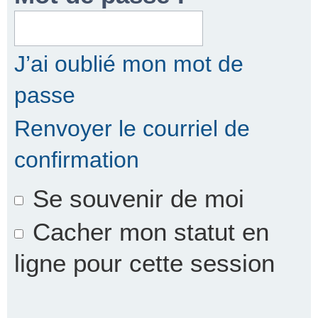
r
J’ai oublié mon mot de
passe
c
Renvoyer le courriel de
confirmation
h
Se souvenir de moi
e
Cacher mon statut en
ligne pour cette session
r