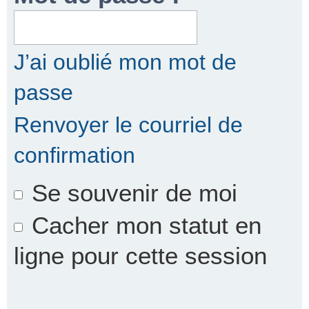
r
J’ai oublié mon mot de
passe
c
Renvoyer le courriel de
confirmation
h
Se souvenir de moi
e
Cacher mon statut en
ligne pour cette session
r