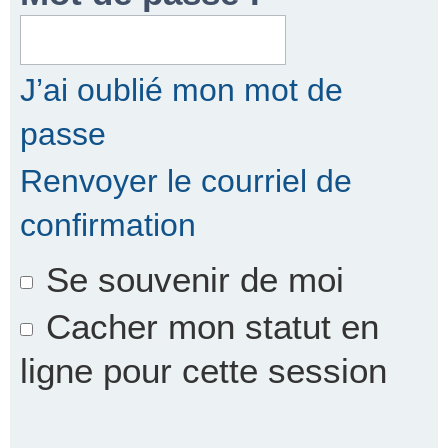
r
J’ai oublié mon mot de
passe
c
Renvoyer le courriel de
confirmation
h
Se souvenir de moi
e
Cacher mon statut en
ligne pour cette session
r