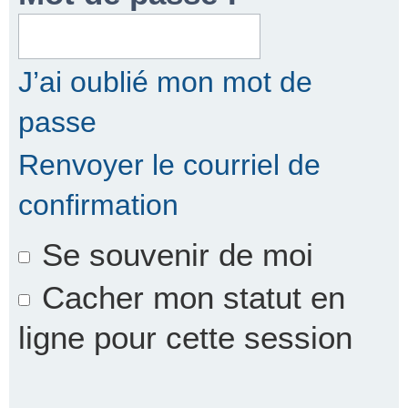
r
J’ai oublié mon mot de
passe
c
Renvoyer le courriel de
confirmation
h
Se souvenir de moi
e
Cacher mon statut en
ligne pour cette session
r