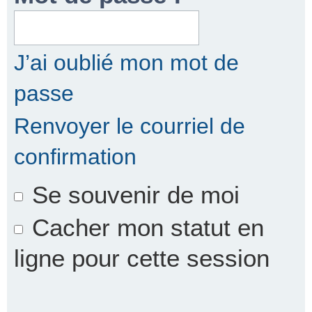
r
J’ai oublié mon mot de
passe
c
Renvoyer le courriel de
confirmation
h
Se souvenir de moi
e
Cacher mon statut en
ligne pour cette session
r