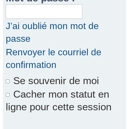
r
J’ai oublié mon mot de
passe
c
Renvoyer le courriel de
confirmation
h
Se souvenir de moi
e
Cacher mon statut en
ligne pour cette session
r