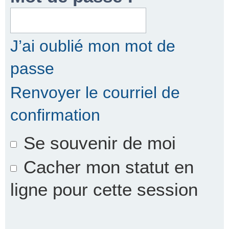
r
J’ai oublié mon mot de
passe
c
Renvoyer le courriel de
confirmation
h
Se souvenir de moi
e
Cacher mon statut en
ligne pour cette session
r