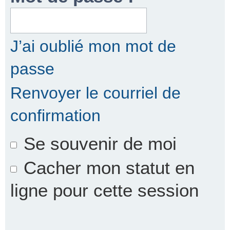
r
J’ai oublié mon mot de
passe
c
Renvoyer le courriel de
confirmation
h
Se souvenir de moi
e
Cacher mon statut en
ligne pour cette session
r