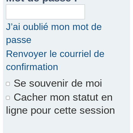
r
J’ai oublié mon mot de
passe
c
Renvoyer le courriel de
confirmation
h
Se souvenir de moi
e
Cacher mon statut en
ligne pour cette session
r