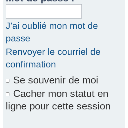
r
J’ai oublié mon mot de
passe
c
Renvoyer le courriel de
confirmation
h
Se souvenir de moi
e
Cacher mon statut en
ligne pour cette session
r