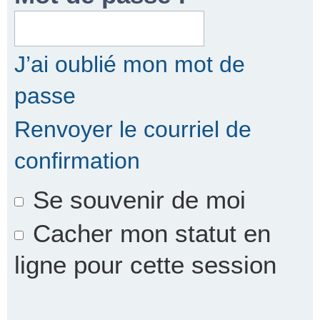
r
J’ai oublié mon mot de
passe
c
Renvoyer le courriel de
confirmation
h
Se souvenir de moi
e
Cacher mon statut en
ligne pour cette session
r