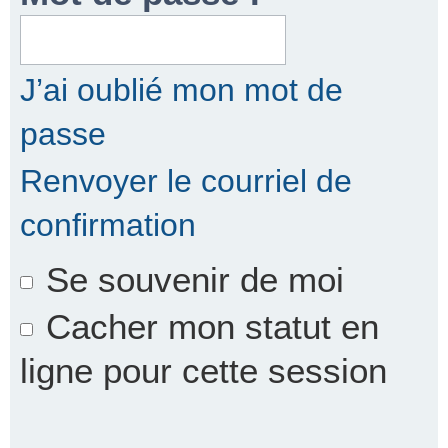
r
J’ai oublié mon mot de
passe
c
Renvoyer le courriel de
confirmation
h
Se souvenir de moi
e
Cacher mon statut en
ligne pour cette session
r