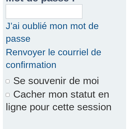
r
J’ai oublié mon mot de
passe
c
Renvoyer le courriel de
confirmation
h
Se souvenir de moi
e
Cacher mon statut en
ligne pour cette session
r