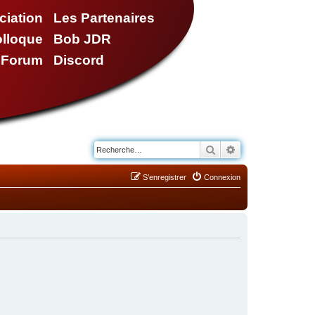
ciation
Les Partenaires
olloque
Bob JDR
e Forum
Discord
Rechercher
Recherche avancé
S’enregistrer
Connexion