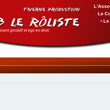
L'Asso
Le C
• L
sent grosbill et ego en droit.