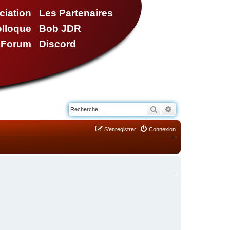
ciation
Les Partenaires
olloque
Bob JDR
e Forum
Discord
Rechercher
Recherche avancé
S’enregistrer
Connexion