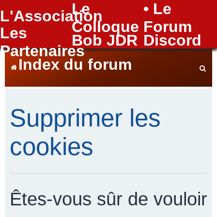
Le
• Le
L'Association
FAQ
Colloque
Forum
Les
Bob JDR
Discord
Partenaires
Index du forum
e
Supprimer les
c
cookies
h
Êtes-vous sûr de vouloir
e