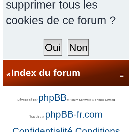
supprimer tous les
cookies de ce forum ?
r
c
h
Index du forum
e
phpBB
Développé par
® Forum Software © phpBB Limited
r
phpBB-fr.com
Traduit par
Confidentialité
Conditions