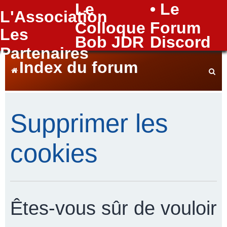
Le
• Le
L'Association
FAQ
Colloque
Forum
Les
Bob JDR
Discord
Partenaires
Index du forum
e
Supprimer les
c
cookies
h
Êtes-vous sûr de vouloir
e