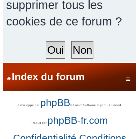
supprimer tous les
cookies de ce forum ?
r
c
h
Index du forum
e
phpBB
Développé par
® Forum Software © phpBB Limited
r
phpBB-fr.com
Traduit par
Confidentialité
Conditions