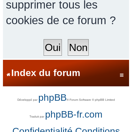
supprimer tous les
cookies de ce forum ?
r
c
h
Index du forum
e
phpBB
Développé par
® Forum Software © phpBB Limited
r
phpBB-fr.com
Traduit par
Confidentialité
Conditions