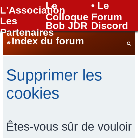
Le
• Le
L'Association
FAQ
Colloque
Forum
Les
Bob JDR
Discord
Partenaires
Index du forum
e
Supprimer les
c
cookies
h
Êtes-vous sûr de vouloir
e