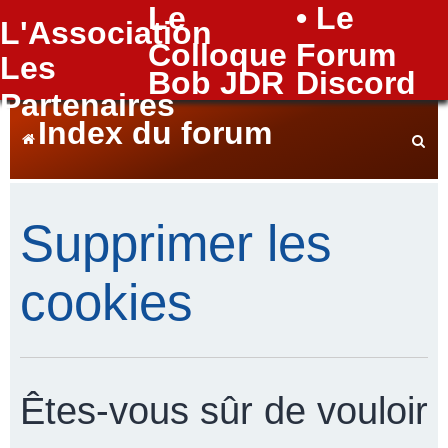
Le
• Le
L'Association
FAQ
Colloque
Forum
Les
Bob JDR
Discord
Partenaires
Index du forum
e
Supprimer les
c
cookies
h
Êtes-vous sûr de vouloir
e