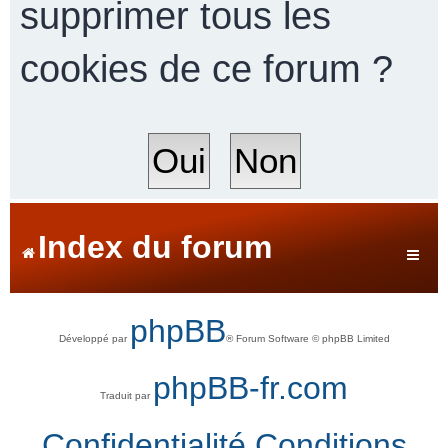
supprimer tous les
cookies de ce forum ?
r
c
h
Index du forum
e
phpBB
Développé par
® Forum Software © phpBB Limited
r
phpBB-fr.com
Traduit par
Confidentialité
Conditions