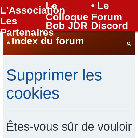
Le
• Le
L'Association
FAQ
Colloque
Forum
Les
Bob JDR
Discord
Partenaires
Index du forum
e
Supprimer les
c
cookies
h
Êtes-vous sûr de vouloir
e