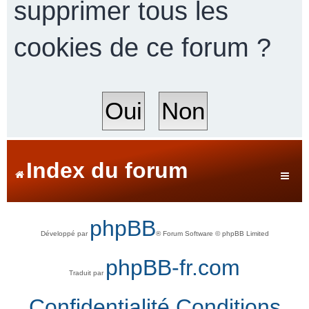
supprimer tous les
cookies de ce forum ?
r
c
h
Index du forum
e
phpBB
Développé par
® Forum Software © phpBB Limited
r
phpBB-fr.com
Traduit par
Confidentialité
Conditions