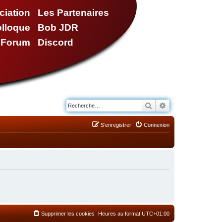
ciation
Les Partenaires
olloque
Bob JDR
e Forum
Discord
Rechercher
Recherche avancé
S’enregistrer
Connexion
Supprimer les cookies
Heures au format
UTC+01:00