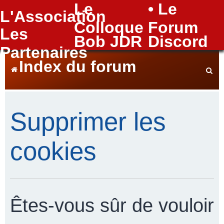
Le
• Le
L'Association
FAQ
Colloque
Forum
Les
Bob JDR
Discord
Partenaires
Index du forum
e
Supprimer les
c
cookies
h
Êtes-vous sûr de vouloir
e