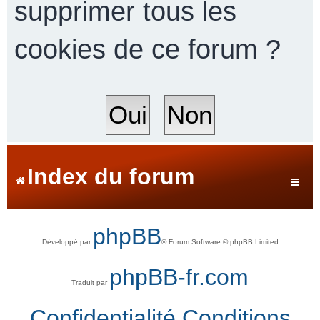
supprimer tous les
cookies de ce forum ?
r
c
h
Index du forum
e
phpBB
Développé par
® Forum Software © phpBB Limited
r
phpBB-fr.com
Traduit par
Confidentialité
Conditions