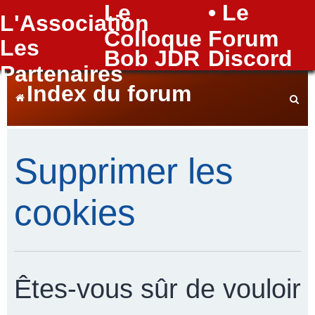
Le
• Le
L'Association
FAQ
Colloque
Forum
Les
Bob JDR
Discord
Partenaires
Index du forum
e
Supprimer les
c
cookies
h
Êtes-vous sûr de vouloir
e