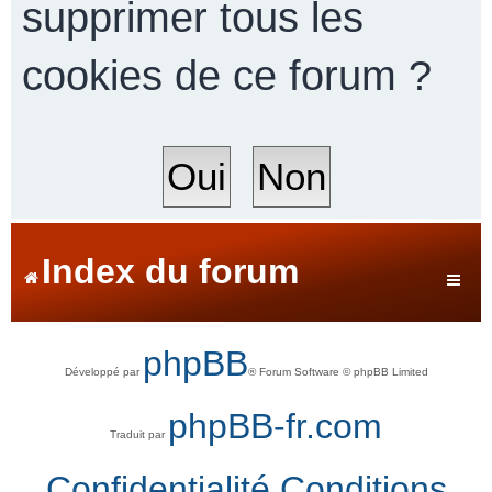
supprimer tous les
cookies de ce forum ?
r
c
h
Index du forum
e
phpBB
Développé par
® Forum Software © phpBB Limited
r
phpBB-fr.com
Traduit par
Confidentialité
Conditions