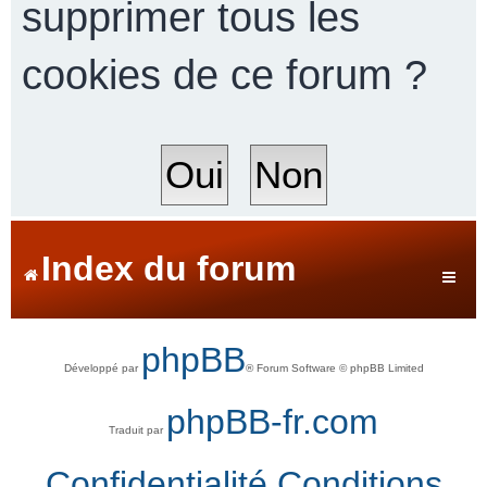
supprimer tous les
cookies de ce forum ?
r
c
h
Index du forum
e
phpBB
Développé par
® Forum Software © phpBB Limited
r
phpBB-fr.com
Traduit par
Confidentialité
Conditions