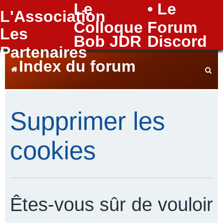
Le
• Le
L'Association
FAQ
Colloque
Forum
Les
Bob JDR
Discord
Partenaires
Index du forum
e
Supprimer les
c
cookies
h
Êtes-vous sûr de vouloir
e