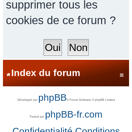
supprimer tous les
cookies de ce forum ?
r
c
h
Index du forum
e
phpBB
Développé par
® Forum Software © phpBB Limited
r
phpBB-fr.com
Traduit par
Confidentialité
Conditions