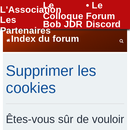
Le
• Le
L'Association
FAQ
Colloque
Forum
Les
Bob JDR
Discord
Partenaires
Index du forum
e
Supprimer les
c
cookies
h
Êtes-vous sûr de vouloir
e