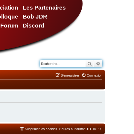
ciation
Les Partenaires
olloque
Bob JDR
e Forum
Discord
Rechercher
Recherche avancé
S’enregistrer
Connexion
Supprimer les cookies
Heures au format
UTC+01:00