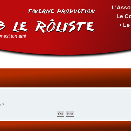
L'Asso
Le C
• L
r est ton ami
m ?