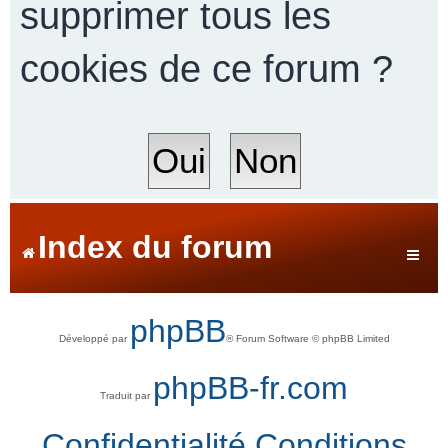
supprimer tous les
cookies de ce forum ?
r
c
h
Index du forum
e
phpBB
Développé par
® Forum Software © phpBB Limited
r
phpBB-fr.com
Traduit par
Confidentialité
Conditions