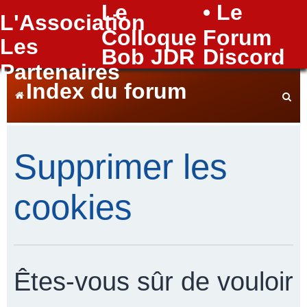
Le
• Le
L'Association
FAQ
Colloque
Forum
Les
Bob JDR
Discord
Partenaires
Index du forum
e
Supprimer les
c
cookies
h
Êtes-vous sûr de vouloir
e