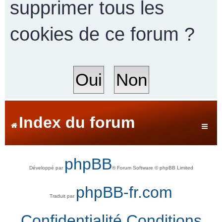
supprimer tous les
cookies de ce forum ?
r
c
h
Index du forum
e
phpBB
Développé par
® Forum Software © phpBB Limited
r
phpBB-fr.com
Traduit par
Confidentialité
Conditions