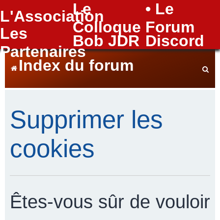
Le
• Le
L'Association
FAQ
Colloque
Forum
Les
Bob JDR
Discord
Partenaires
Index du forum
e
Supprimer les
c
cookies
h
Êtes-vous sûr de vouloir
e