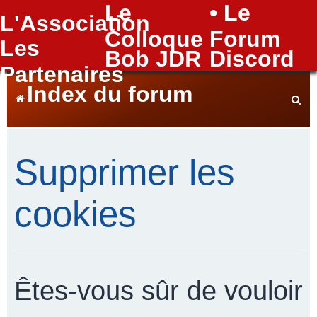
Le
• Le
L'Association
FAQ
Colloque
Forum
Les
Bob JDR
Discord
Partenaires
Index du forum
e
Supprimer les
c
cookies
h
Êtes-vous sûr de vouloir
e