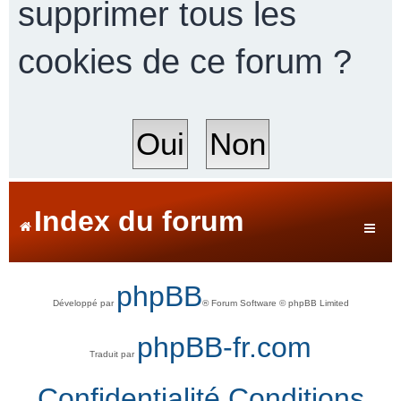
supprimer tous les
cookies de ce forum ?
r
c
h
Index du forum
e
phpBB
Développé par
® Forum Software © phpBB Limited
r
phpBB-fr.com
Traduit par
Confidentialité
Conditions