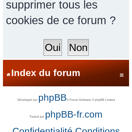
supprimer tous les
cookies de ce forum ?
r
c
h
Index du forum
e
phpBB
Développé par
® Forum Software © phpBB Limited
r
phpBB-fr.com
Traduit par
Confidentialité
Conditions