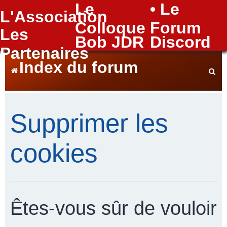
Le
• Le
L'Association
FAQ
Colloque
Forum
Les
Bob JDR
Discord
Partenaires
Index du forum
e
Supprimer les
c
cookies
h
Êtes-vous sûr de vouloir
e