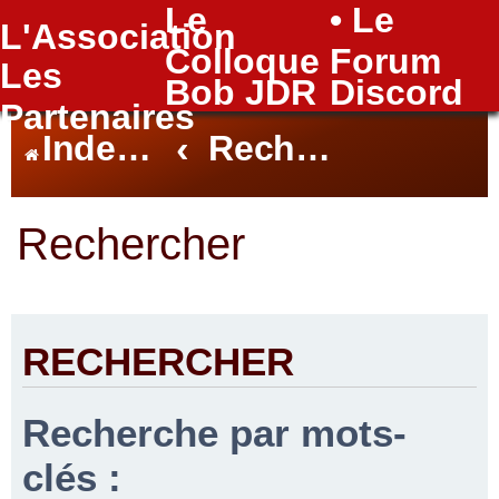
Le
• Le
L'Association
FAQ
Colloque
Forum
Les
Bob JDR
Discord
Partenaires
Index du forum
Rechercher
Rechercher
RECHERCHER
Recherche par mots-
clés :