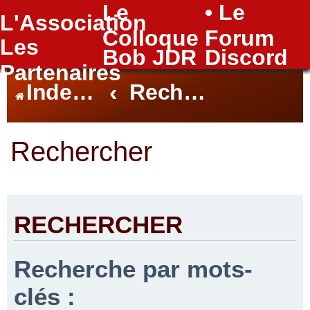
Le
• Le
L'Association
FAQ
Colloque
Forum
Les
Bob JDR
Discord
Partenaires
Index du forum
Rechercher
Rechercher
RECHERCHER
Recherche par mots-
clés :